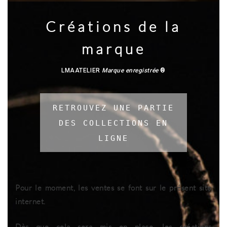
Créations de la
marque
LMAATELIER
Marque enregistrée
®
RETROUVEZ UNE PARTIE
DES COLLECTIONS EN
LIGNE
Pour le moment, les ventes se font sur le présent site
internet.
Dès que cela sera mis en place, les créations