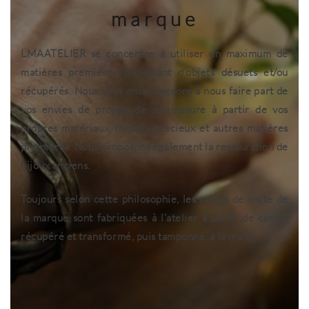
marque
LMAATELIER se concentre à utiliser un maximum de
matières premières provenant d’objets désuets et/ou
récupérés. Nous vous encourageons à nous faire part de
vos envies de projets de sur-mesure à partir de vos
propres matériaux, métaux précieux et autres matières
premières. Nous proposons également la restauration de
bijoux anciens.
Toujours selon cette philosophie, les cartes de visite de
la marque sont fabriquées à l’atelier à partir de carton
récupéré et transformé, puis tamponné, à la main.