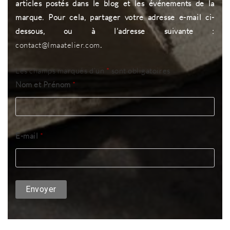
articles postés dans le blog et les
é
vénements de la
marque. Pour cela, partager votre adresse e-mail ci-
dessous, ou à l’adresse suivante :
contact@lmaatelier.com
.
Les champs marqués d’un
*
sont obligatoires
Nom et Prénom
*
E-mail
*