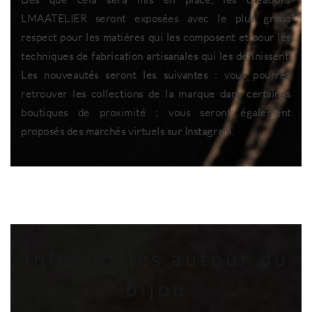
LMAATELIER seront exposées avec le plus grand
respect pour les matières qui les composent et pour les
techniques de fabrication artisanales qui les définissent.
Les nouveautés seront les suivantes : vous pourrez
retrouver les collections de la marque dans certaines
boutiques de proximité ; vous seront également
proposés des marchés virtuels sur Instagram.
Infos utiles autour du
bijou