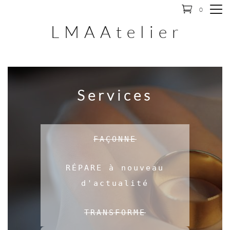
0
L M A A t e l i e r
Services
FAÇONNE
RÉPARE à nouveau
d'actualité
TRANSFORME